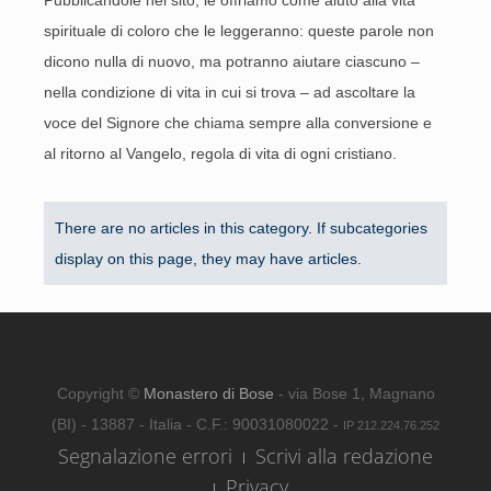
Pubblicandole nel sito, le offriamo come aiuto alla vita
spirituale di coloro che le leggeranno: queste parole non
dicono nulla di nuovo, ma potranno aiutare ciascuno –
nella condizione di vita in cui si trova – ad ascoltare la
voce del Signore che chiama sempre alla conversione e
al ritorno al Vangelo, regola di vita di ogni cristiano.
There are no articles in this category. If subcategories
display on this page, they may have articles.
Copyright ©
Monastero di Bose
- via Bose 1, Magnano
(BI) - 13887 - Italia - C.F.: 90031080022 -
IP 212.224.76.252
Segnalazione errori
Scrivi alla redazione
Privacy