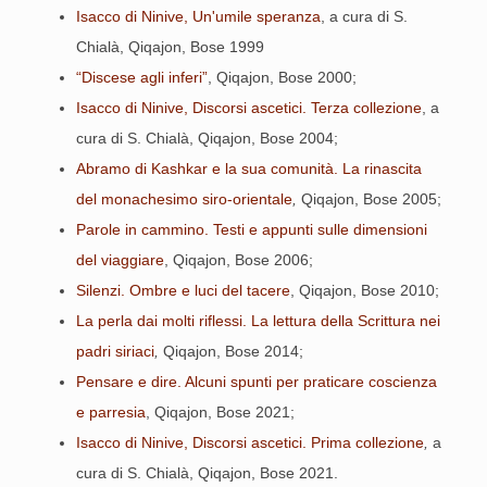
Isacco di Ninive, Un'umile speranza
, a cura di S.
Chialà, Qiqajon, Bose 1999
“Discese agli inferi”
, Qiqajon, Bose 2000;
Isacco di Ninive, Discorsi ascetici. Terza collezione
, a
cura di S. Chialà, Qiqajon, Bose 2004;
Abramo di Kashkar e la sua comunità. La rinascita
del monachesimo siro-orientale
,
Qiqajon, Bose 2005;
Parole in cammino. Testi e appunti sulle dimensioni
del viaggiare
, Qiqajon, Bose 2006;
Silenzi. Ombre e luci del tacere
, Qiqajon, Bose 2010;
La perla dai molti riflessi. La lettura della Scrittura nei
padri siriaci
,
Qiqajon, Bose 2014;
Pensare e dire. Alcuni spunti per praticare coscienza
e parresia
, Qiqajon, Bose 2021;
Isacco di Ninive, Discorsi ascetici. Prima collezione
,
a
cura di S. Chialà, Qiqajon, Bose 2021.