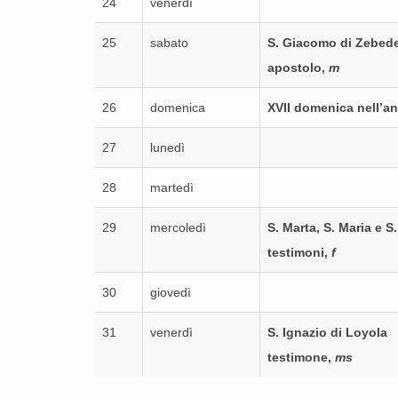
24
venerdì
25
sabato
S. Giacomo di Zebed
apostolo,
m
26
domenica
XVII domenica nell’a
27
lunedì
28
martedì
29
mercoledì
S. Marta, S. Maria e S
testimoni,
f
30
giovedì
31
venerdì
S. Ignazio di Loyola
testimone,
ms