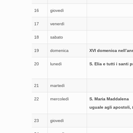
16
giovedì
17
venerdì
18
sabato
19
domenica
XVI domenica nell’an
20
lunedì
S. Elia e tutti i santi 
21
martedì
22
mercoledì
S. Maria Maddalena
uguale agli apostoli,
23
giovedì