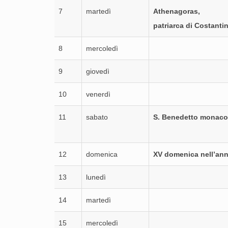
7
martedì
Athenagoras,
patriarca di Costanti
8
mercoledì
9
giovedì
10
venerdì
11
sabato
S. Benedetto monac
12
domenica
XV domenica nell’an
13
lunedì
14
martedì
15
mercoledì