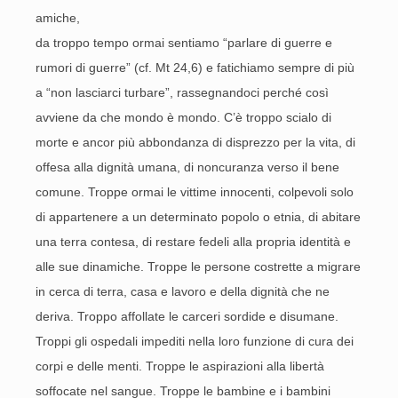
amiche,
da troppo tempo ormai sentiamo “parlare di guerre e
rumori di guerre” (cf. Mt 24,6) e fatichiamo sempre di più
a “non lasciarci turbare”, rassegnandoci perché così
avviene da che mondo è mondo. C’è troppo scialo di
morte e ancor più abbondanza di disprezzo per la vita, di
offesa alla dignità umana, di noncuranza verso il bene
comune. Troppe ormai le vittime innocenti, colpevoli solo
di appartenere a un determinato popolo o etnia, di abitare
una terra contesa, di restare fedeli alla propria identità e
alle sue dinamiche. Troppe le persone costrette a migrare
in cerca di terra, casa e lavoro e della dignità che ne
deriva. Troppo affollate le carceri sordide e disumane.
Troppi gli ospedali impediti nella loro funzione di cura dei
corpi e delle menti. Troppe le aspirazioni alla libertà
soffocate nel sangue. Troppe le bambine e i bambini