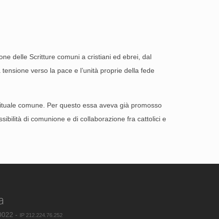
ne delle Scritture comuni a cristiani ed ebrei, dal
tensione verso la pace e l’unità proprie della fede
spirituale comune. Per questo essa aveva già promosso
ibilità di comunione e di collaborazione fra cattolici e
a
80022 -
IP 212.224.76.252