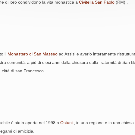
ne di loro condividono la vita monastica a
Civitella San Paolo
(RM) .
o il
Monastero di San Masseo
ad Assisi e averlo interamente ristruttur
ostra comunità: a più di dieci anni dalla chiusura dalla fraternità di Sa
a città di san Francesco.
schile è stata aperta nel 1998 a
Ostuni
, in una regione e in una chiesa l
legami di amicizia.