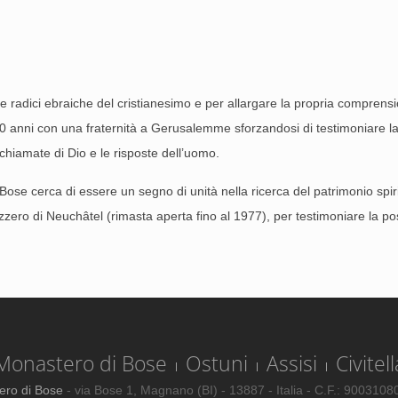
e radici ebraiche del cristianesimo e per allargare la propria comprensio
 anni con una fraternità a Gerusalemme sforzandosi di testimoniare la 
e chiamate di Dio e le risposte dell’uomo.
 di Bose cerca di essere un segno di unità nella ricerca del patrimonio 
zzero di Neuchâtel (rimasta aperta fino al 1977), per testimoniare la poss
Monastero di Bose
Ostuni
Assisi
Civitell
ero di Bose
- via Bose 1, Magnano (BI) - 13887 - Italia - C.F.: 900310