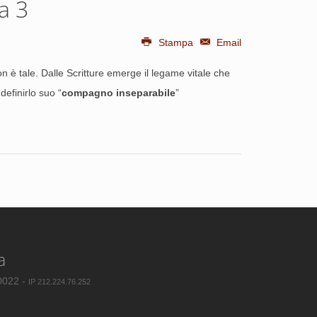
a 3
Stampa
Email
non è tale. Dalle Scritture emerge il legame vitale che
definirlo suo “
compagno inseparabile
”
a
80022 -
IP 212.224.76.252