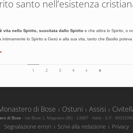
rito santo nell’esistenza cristian
è vita nello Spirito, suscitata dallo Spirito
e che attira lo Spirito, o 
 intimamente lo Spirito a Gesù e alla sua vita, tanto che Basilio poteva 
2
3
4
1
Monastero di Bose
Ostuni
Assisi
Civitell
ero di Bose
- via Bose 1, Magnano (BI) - 13887 - Italia - C.F.: 900310
Segnalazione errori
Scrivi alla redazione
Privacy