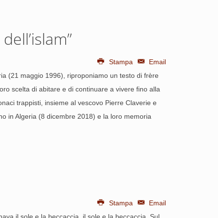
dell’islam”
Stampa
Email
eria (21 maggio 1996), riproponiamo un testo di frère
ro scelta di abitare e di continuare a vivere fino alla
naci trappisti, insieme al vescovo Pierre Claverie e
Orano in Algeria (8 dicembre 2018) e la loro memoria
Stampa
Email
va il sole e la beccaccia, il sole e la beccaccia. Sul