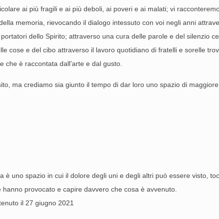
colare ai più fragili e ai più deboli, ai poveri e ai malati; vi racconter
della memoria, rievocando il dialogo intessuto con voi negli anni attrav
portatori dello Spirito; attraverso una cura delle parole e del silenzio c
elle cose e del cibo attraverso il lavoro quotidiano di fratelli e sorell
 e che è raccontata dall’arte e dal gusto.
ito, ma crediamo sia giunto il tempo di dar loro uno spazio di maggiore 
o
va è uno spazio in cui il dolore degli uni e degli altri può essere visto,
he hanno provocato e capire davvero che cosa è avvenuto.
 tenuto il 27 giugno 2021