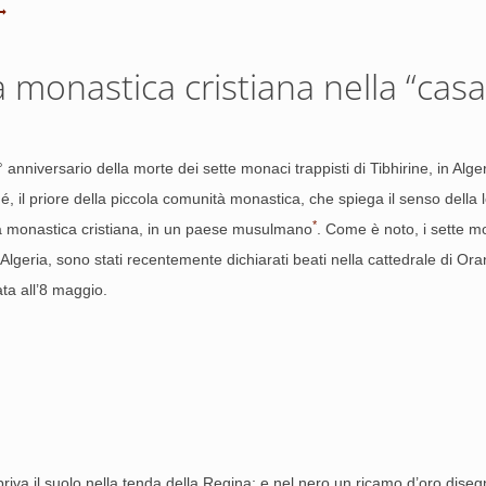
 monastica cristiana nella “casa 
 anniversario della morte dei sette monaci trappisti di Tibhirine, in Alg
, il priore della piccola comunità monastica, che spiega il senso della lo
*
à monastica cristiana, in un paese musulmano
. Come è noto, i sette mo
 di Algeria, sono stati recentemente dichiarati beati nella cattedrale di 
sata all’8 maggio.
iva il suolo nella tenda della Regina; e nel nero un ricamo d’oro disegna