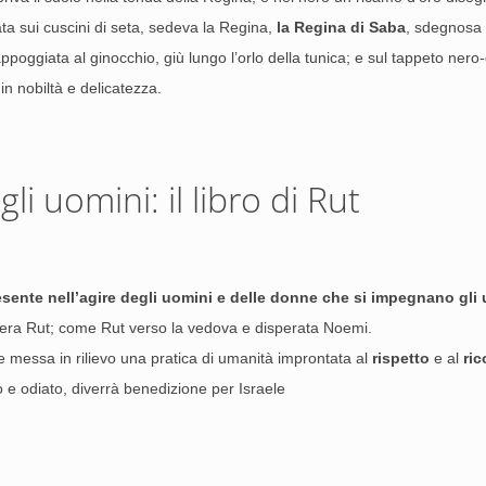
a sui cuscini di seta, sedeva la Regina,
la Regina di Saba
, sdegnosa 
ppoggiata al ginocchio, giù lungo l’orlo della tunica; e sul tappeto nero
in nobiltà e delicatezza.
gli uomini: il libro di Rut
sente nell’agire degli uomini e delle donne che si impegnano gli un
iera Rut; come Rut verso la vedova e disperata Noemi.
ne messa in rilievo una pratica di umanità improntata al
rispetto
e al
ric
e odiato, diverrà benedizione per Israele