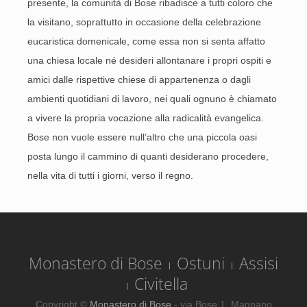
presente, la comunità di Bose ribadisce a tutti coloro che
la visitano, soprattutto in occasione della celebrazione
eucaristica domenicale, come essa non si senta affatto
una chiesa locale né desideri allontanare i propri ospiti e
amici dalle rispettive chiese di appartenenza o dagli
ambienti quotidiani di lavoro, nei quali ognuno è chiamato
a vivere la propria vocazione alla radicalità evangelica.
Bose non vuole essere null’altro che una piccola oasi
posta lungo il cammino di quanti desiderano procedere,
nella vita di tutti i giorni, verso il regno.
Monastero di Bose
Ostuni
Assisi
Civitella
Copyright ©
Monastero di Bose
- via Bose 1, Magnano