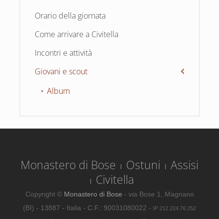
Orario della giornata
Come arrivare a Civitella
Incontri e attività
Giovani e scout
Album
Monastero di Bose
Ostuni
Assisi
Civitella
Copyright ©
Monastero di Bose
- via Bose 1, Magnano
(BI) - 13887 - Italia - C.F.: 90031080022 -
IP 212.224.76.252