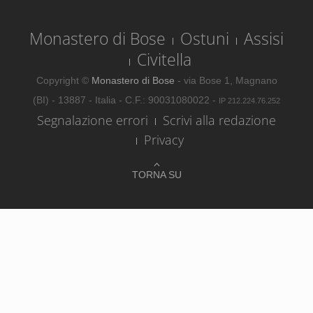
Monastero di Bose
Ostuni
Assisi
Civitella
Copyright ©
Monastero di Bose
- via Bose 1, Magnano
(BI) - 13887 - Italia - C.F.: 90031080022 -
IP 212.224.76.252
Segnalazione errori
Scrivi alla redazione
Privacy
TORNA SU