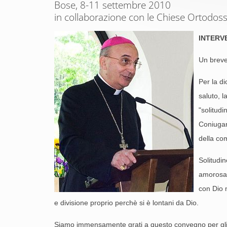
Bose, 8-11 settembre 2010
in collaborazione con le Chiese Ortodos
INTERV
Un breve 
Per la di
saluto, l
"solitudi
Coniugare
della co
Solitudi
amorosa i
con Dio 
e divisione proprio perchè si è lontani da Dio.
Siamo immensamente grati a questo convegno per gli st