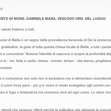
se
ENTO DI MONS. GABRIELE MANA, VESCOVO ORD. DEL LUOGO
saluto fraterno a tutti.
ocesi di Biella è un segno della provvidenza benevola di Dio la presenza
a gratitudine, la gioia di tutta questa chiesa locale di Biella, a tutti i pa
ne e comunione" illumina l'identità di ciascuno e scopre la profondità del 
 io - noi, fede e carità, chiesa - mondo, tempo - vita eterna, preghiera e
munione.
ne e comunione non solo non si escludono ma si alimentano vicendevolmen
l cuore trova pace - più si è vicino in modo evangelico agli uomini con l
non è fuga o lontananza ma vicinanza vera ad ogni uomo. Lo stare con g
imoli che vengono offerti perchè la solitudine che alimenta la comuni