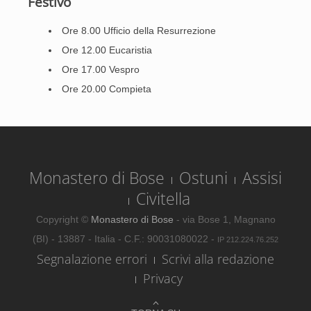
Festivo
Ore 8.00 Ufficio della Resurrezione
Ore 12.00 Eucaristia
Ore 17.00 Vespro
Ore 20.00 Compieta
Monastero di Bose
Ostuni
Assisi
Civitella
Copyright ©
Monastero di Bose
- via Bose 1, Magnano
(BI) - 13887 - Italia - C.F.: 90031080022 -
IP 212.224.76.252
Segnalazione errori
Scrivi alla redazione
Privacy